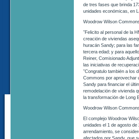
de tres fases que brinda 17
unidades económicas, en L
Woodrow Wilson Commons 
"Felicito al personal de la
creación de viviendas asequ
huracán Sandy; para las fam
tercera edad; y para aquell
Reiner, Comisionado Adjunt
las iniciativas de recupera
"Congratulo también a los 
Commons por aprovechar un
Sandy para financiar el últ
remodelación de vivienda que
la transformación de Long 
Woodrow Wilson Commons 
El complejo Woodrow Wils
unidades el 1 de agosto de 
arrendamiento, se consideró 
afectados por Sandy, que se