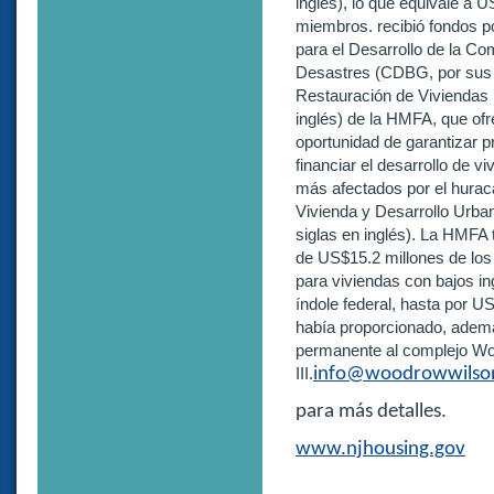
inglés), lo que equivale a 
miembros. recibió fondos p
para el Desarrollo de la C
Desastres (CDBG, por sus s
Restauración de Viviendas 
inglés) de la HMFA, que ofr
oportunidad de garantizar p
financiar el desarrollo de 
más afectados por el hura
Vivienda y Desarrollo Urba
siglas en inglés). La HMFA
de US$15.2 millones de los
para viviendas con bajos in
índole federal, hasta por 
había proporcionado, ademá
permanente al complejo 
III.
info@woodrowwils
para más detalles.
www.njhousing.gov