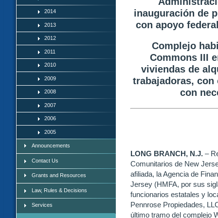
Administraci
inauguración de p
2014
con apoyo federal
2013
2012
Complejo hab
2011
Commons III e
2010
viviendas de alq
trabajadoras, con
2009
con nec
2008
2007
2006
2005
Announcements
LONG BRANCH, N.J.
– Re
Contact Us
Comunitarios de New Jersey
afiliada, la Agencia de Fi
Grants and Resources
Jersey (HMFA, por sus sigl
Law, Rules & Decisions
funcionarios estatales y lo
Pennrose Propiedades, LLC,
Services
último tramo del complejo 