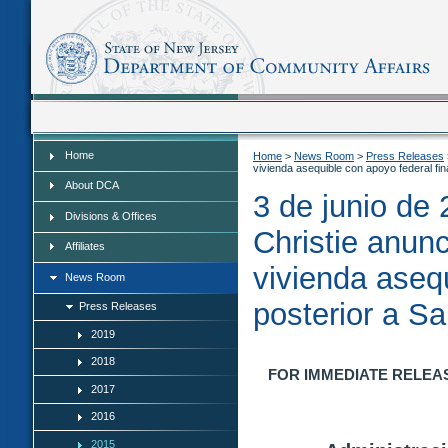
Home
Home
Home
>
News Room
>
Press Releases
vivienda asequible con apoyo federal fi
About DCA
3 de junio de
Divisions & Offices
Christie anun
Affiliates
vivienda asequ
News Room
posterior a S
Press Releases
2019
2018
FOR IMMEDIATE RELEA
2017
2016
2015