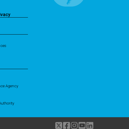
ivacy
ices
nce Agency
uthority
Twitter
Facebook
Instagram
Youtube
linkedIn