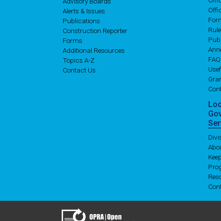
Off
Advisory Boards
Offi
Alerts & Issues
For
Publications
Rul
Construction Reporter
Publ
Forms
Ann
Additional Resources
FAQ
Topics A-Z
Usef
Contact Us
Gran
Con
Lo
Go
Ser
Div
Abo
Kee
Pro
Res
Con