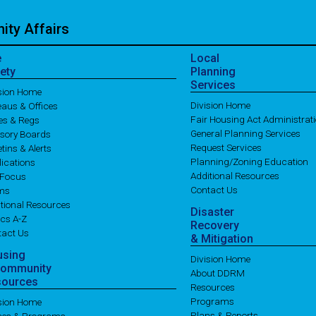
ty Affairs
e
Local
ety
Planning
Services
ision Home
Division Home
aus & Offices
Fair Housing Act Administrat
es & Regs
General Planning Services
isory Boards
Request Services
etins & Alerts
Planning/Zoning Education
ications
Additional Resources
 Focus
Contact Us
ms
tional Resources
Disaster
cs A-Z
Recovery
tact Us
& Mitigation
using
Division Home
Community
About DDRM
sources
Resources
Programs
ision Home
Plans & Reports