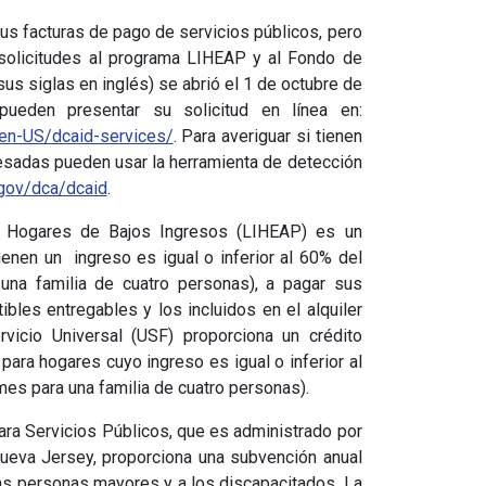
sus facturas de pago de servicios públicos, pero
 solicitudes al programa LIHEAP y al Fondo de
us siglas en inglés) se abrió el 1 de octubre de
ueden presentar su solicitud en línea en:
/en-US/dcaid-services/
. Para averiguar si tienen
resadas pueden usar la herramienta de detección
.gov/dca/dcaid
.
a Hogares de Bajos Ingresos (LIHEAP) es un
enen un ingreso es igual o inferior al 60% del
una familia de cuatro personas), a pagar sus
ibles entregables y los incluidos en el alquiler
vicio Universal (USF) proporciona un crédito
para hogares cuyo ingreso es igual o inferior al
mes para una familia de cuatro personas).
ara Servicios Públicos, que es administrado por
eva Jersey, proporciona una subvención anual
las personas mayores y a los discapacitados. La