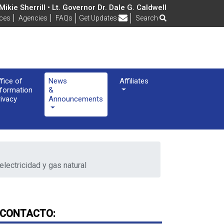
ikie Sherrill • Lt. Governor Dr. Dale G. Caldwell
Frequently Asked Questions
ices
Agencies
FAQs
Get Updates
Search
ffice of
News
Affiliates
nformation
&
rivacy
Announcements
lectricidad y gas natural
CONTACTO: