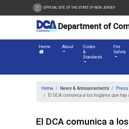
New Jersey Department 
Skip to main content
OFFICIAL SITE OF THE STATE OF NEW JERSEY
Department of Com
Home
About
Codes
Fire
&
Safety
Standards
Home
News & Announcements
Press
El DCA comunica a los hogares que hay a
El DCA comunica a los