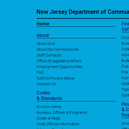
New Jersey Department of Communi
Home
Fir
Saf
About
Div
Bure
About DCA
Cod
About the Commissioner
Adv
Staff Contacts
Bull
Office of Legislative Affairs
Publ
Employment Opportunities
Fire
FAQ
For
NJDCA Privacy Notice
Addi
Contact Us
Topi
Codes
Con
& Standards
Ho
Division Home
& 
Bureaus, Offices & Programs
Re
Codes & Regs
Div
Code Official Information