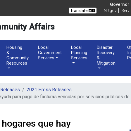
of Community Affairs
Governor M
Translate
NJ.gov
Serv
munity Affairs
Housing
Local
Local
Disaster
O
&
Government
Planning
Recovery
I
Community
Services
Services
&
P
Resources
Mitigation
 Releases
2021 Press Releases
yuda para pago de facturas vencidas por servicios públicos de e
 hogares que hay