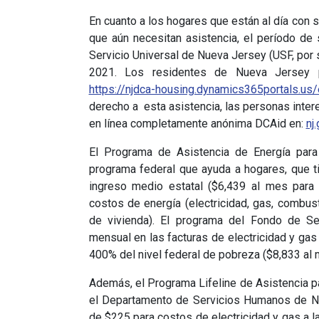
En cuanto a los hogares que están al día con 
que aún necesitan asistencia, el período de
Servicio Universal de Nueva Jersey (USF, por s
2021. Los residentes de Nueva Jersey p
https://njdca-housing.dynamics365portals.us
derecho a esta asistencia, las personas inte
en línea completamente anónima DCAid en:
nj
El Programa de Asistencia de Energía par
programa federal que ayuda a hogares, que ti
ingreso medio estatal ($6,439 al mes para 
costos de energía (electricidad, gas, combust
de vivienda). El programa del Fondo de Ser
mensual en las facturas de electricidad y gas 
400% del nivel federal de pobreza ($8,833 al 
Además, el Programa Lifeline de Asistencia p
el Departamento de Servicios Humanos de Nu
de $225 para costos de electricidad y gas a 