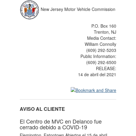
New Jersey Motor Vehicle Commission
P.O. Box 160
Trenton, NJ
Media Contact:
William Connolly
(609) 292-5203
Public Information:
(609) 292-6500
RELEASE:
14 de abril del 2021
AVISO AL CLIENTE
El Centro de MVC en Delanco fue
cerrado debido a COVID-19
Flemington, Eatontown Abiertos el 15 de abril