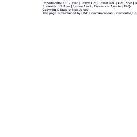
Departmental:
OAG Home
|
Contact OAG
|
About OAG
|
OAG News
|
O
Statewide:
NJ Home
|
Services A to Z
|
Departments/Agencies
|
FAQs
Copyright © State of New Jersey
This page is maintained by OAG Communications. Comments/Ques