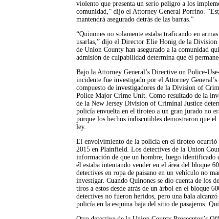
violento que presenta un serio peligro a los implem
comunidad,” dijo el Attorney General Porrino. “Est
mantendrá asegurado detrás de las barras.”
“Quinones no solamente estaba traficando en armas 
usarlas,” dijo el Director Elie Honig de la Division
de Union County han asegurado a la comunidad quit
admisión de culpabilidad determina que él permanec
Bajo la Attorney General’s Directive on Police-Use-
incidente fue investigado por el Attorney General’
compuesto de investigadores de la Division of Crimi
Police Major Crime Unit. Como resultado de la inve
de la New Jersey Division of Criminal Justice deter
policía envuelta en el tiroteo a un gran jurado no er
porque los hechos indiscutibles demostraron que el u
ley.
El envolvimiento de la policía en el tiroteo ocurrió
2015 en Plainfield. Los detectives de la Union Cou
información de que un hombre, luego identificado
él estaba intentando vender en el área del bloque 6
detectives en ropa de paisano en un vehículo no ma
investigar. Cuando Quinones se dio cuenta de los det
tiros a estos desde atrás de un árbol en el bloque 6
detectives no fueron heridos, pero una bala alcanzó 
policía en la esquina baja del sitio de pasajeros. Qu
Otro detective de la Union County Prosecutor’s Off