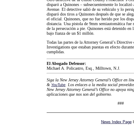
disparó a Quinones – subsecuentemente lo localizó 
Avenue. El detective salió de su vehículo y lo persig
disparó dos tiros a Quinones después de que se aleg
el oficial. Quinones, que no fue herido por los disp
distancia. Una pistola de 9mm semiautomática fue re
de la persecución a pie. Quinones está detenido en 
bajo fianza de un $1 millón.
Todas las partes de la Attorney General’s Directive
Investigations que estaban puestas en efecto durante
cumplidas.
El Abogado Defensor:
Michael A. Policastro, Esq., Milltown, N.J.
Siga la New Jersey Attorney General’s Office en lí
&
. Los enlaces a la media social proveído
YouTube
New Jersey Attorney General’s Office no apoya nin
aplicaciones que nos son del gobierno.
###
News Index Page