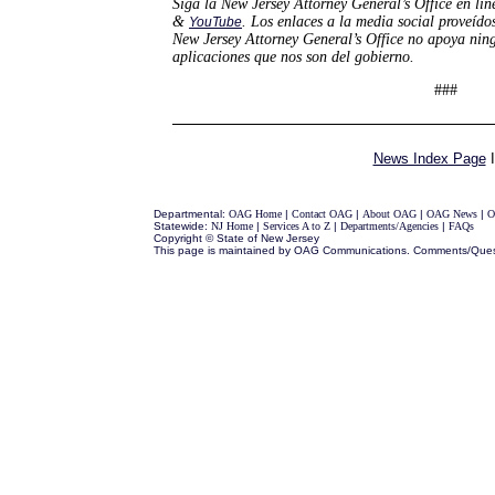
Siga la New Jersey Attorney General’s Office en lí
&
. Los enlaces a la media social proveído
YouTube
New Jersey Attorney General’s Office no apoya nin
aplicaciones que nos son del gobierno.
###
News Index Page
Departmental:
OAG Home
|
Contact OAG
|
About OAG
|
OAG News
|
O
Statewide:
NJ Home
|
Services A to Z
|
Departments/Agencies
|
FAQs
Copyright © State of New Jersey
This page is maintained by OAG Communications. Comments/Ques