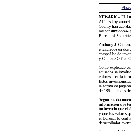
View
NEWARK
– El Att
Affairs hoy anunci
County han acordad
los consumidores- p
Bureau of Securitie
Anthony J. Cantone
enunciados en dos d
compañías de inver
y Cantone Office 
Como explicado en 
acusados se involuc
valores – en la for
Estos inversionista
la forma de pagaré
de 186-unidades de
Según los documento
información que ten
incluyendo que el d
y que los valores q
el Bureau, lo cual s
desarrollador event