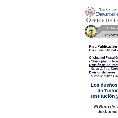
Para Publicación
Día 20 de Julio del
Oficina del Fiscal 
-
Christopher S. Porr
División de Asunto
-
Steve C. Lee,
Direc
División de Leyes
- Michelle Miller,
Dir
Los dueños 
de Tinton
restitución 
El Buró de V
deshonesti