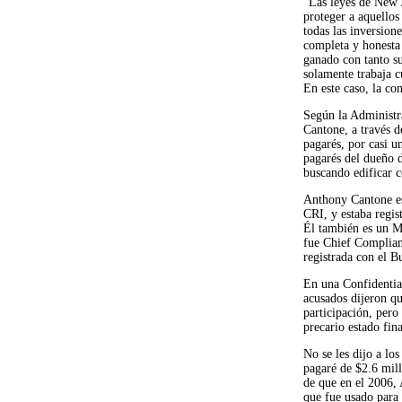
“Las leyes de New J
proteger a aquellos
todas las inversione
completa y honesta 
ganado con tanto su
solamente trabaja c
En este caso, la co
Según la Administr
Cantone, a través d
pagarés, por casi 
pagarés del dueño 
buscando edificar 
Anthony Cantone es
CRI, y estaba regis
Él también es un M
fue Chief Complian
registrada con el 
En una Confidentia
acusados dijeron q
participación, per
precario estado fin
No se les dijo a lo
pagaré de $2.6 mil
de que en el 2006,
que fue usado para 