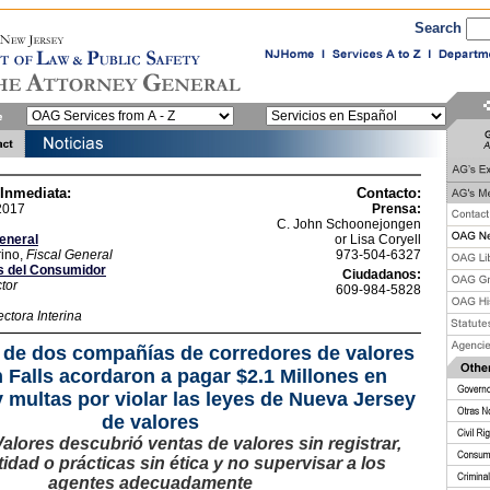
Search
 Inmediata:
Contacto:
 2017
Prensa:
C. John Schoonejongen
General
or Lisa Coryell
ino,
Fiscal General
973-504-6327
s del Consumidor
Ciudadanos:
tor
609-984-5828
ectora Interina
de dos compañías de corredores de valores
 Falls acordaron a pagar $2.1 Millones en
y multas por violar las leyes de Nueva Jersey
de valores
alores descubrió ventas de valores sin registrar,
dad o prácticas sin ética y no supervisar a los
agentes adecuadamente