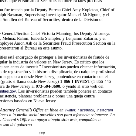
stria que el Bureau of Securities no tolerará tales prácticas.”
au fue tratada por la Deputy Bureau Chief Amy Kopleton, Chief of
olph Bassman, Supervising Investigator Michael McElgunn, y el
d Smullen del Bureau of Securities, dentro de la Division of
 General/Section Chief Victoria Manning, los Deputy Attorneys
i, Mehnaz Rahim, Isabella Stempler, y Benjamin Zakarin, y el
mployee Aaron Ash de la Securities Fraud Prosecution Section en la
resentaron al Bureau en este asunto.
ties está encargado de proteger a los inversionistas de fraude de
gular la industria de valores en New Jersey. Es crítico que los
queen antes de invertir.” Inversionistas pueden obtener información,
 de registración y la historia disciplinaria, de cualquier profesional
do negocio a o desde New Jersey, poniéndose en contacto con el
(gratis si llama desde New Jersey)
1-866-I-INVEST
(1-866-446-
uera de New Jersey al
973-504-3600
, o yendo al sitio web del
. Los inversionistas pueden también ponerse en contacto
rities.gov
asistencia, plantear problemas o poner una queja contra
ersiones basados en Nueva Jersey.
Attorney General’s Office en línea en
,
,
Twitter
Facebook
Instagram
laces a la media social proveídos son para referencia solamente. La
y General’s Office no apoya ningún sitio web, compañías o
s son del gobierno.
###