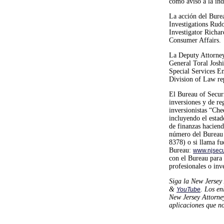
como aviso a la indu
La acción del Bure
Investigations Rud
Investigator Richar
Consumer Affairs.
La Deputy Attorney
General Toral Josh
Special Services E
Division of Law rep
El Bureau of Securi
inversiones y de re
inversionistas “Che
incluyendo el estado
de finanzas hacien
número del Bureau 
8378) o si llama f
Bureau:
www.njsecu
con el Bureau para 
profesionales o inv
Siga la New Jersey 
&
. Los en
YouTube
New Jersey Attorne
aplicaciones que no