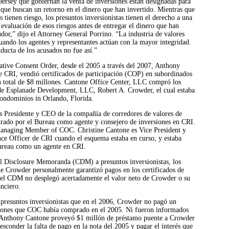
ersey que gobiernan la venta de inversiones están designadas para
 que buscan un retorno en el dinero que han invertido. Mientras que
s tienen riesgo, los presuntos inversionistas tienen el derecho a una
evaluación de esos riesgos antes de entregar el dinero que han
dor,” dijo el Attorney General Porrino. “La industria de valores
uando los agentes y representantes actúan con la mayor integridad.
nducta de los acusados no fue así.”
ative Consent Order, desde el 2005 a través del 2007, Anthony
e CRI, vendió certificados de participación (COP) en subordinados
un total de $8 millones. Cantone Office Center, LLC compró los
de Esplanade Development, LLC, Robert A. Crowder, el cual estaba
condominios in Orlando, Florida.
 Presidente y CEO de la compañía de corredores de valores de
trado por el Bureau como agente y consejero de inversiones en CRI.
anaging Member of COC. Christine Cantone es Vice President y
ce Officer de CRI cuando el esquema estaba en curso, y estaba
Bureau como un agente en CRI.
l Disclosure Memoranda (CDM) a presuntos inversionistas, los
ue Crowder personalmente garantizó pagos en los certificados de
o el CDM no desplegó acertadamente el valor neto de Crowder o su
anciero.
s presuntos inversionistas que en el 2006, Crowder no pagó un
lones que COC había comprado en el 2005. Ni fueron informados
 Anthony Cantone proveyó $1 millón de préstamo puente a Crowder
esconder la falta de pago en la nota del 2005 y pagar el interés que