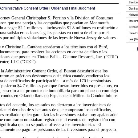
Administrative Consent Order
I
Order and Final Judgment
orney General Christopher S. Porrino y la Division of Consumer
aron que una pareja y las compañías que poseían en Monmouth
o a pagar $2.1 millones – incluyendo $1.8 millones en restitución a
ara satisfacer acciones legales puestas en contra de ellos por el
s por múltiples violaciones de las leyes de Nueva Jersey de valores.
 y Christine L. Cantone acordaron a los términos con el Buró,
ocumentos, para resolver las acciones en contra de ellos y las
siones que poseen en Tinton Falls – Cantone Research, Inc. (“CRI”)
Center, LLC (“COC”).
la Administrative Consent Order, el Bureau descubrió que los
raron en prácticas deshonestas o sin ética cuando vendieron los
ma de certificados de participación – a más de 170 inversionistas.
s pusieron $4.7 millones para que fueran invertidos en préstamos, en
s, suscrito a un promotor de inmobiliaria para un planeado complejo
 condos en Orlando llamado Esplanade at Millennia Condominiums.
s del acuerdo, los acusados no alertaron a los inversionistas de
ían el derecho de saber antes de que compraran los certificados,
esarrollador quien garantizó las inversiones estaba muy apalancado
ue compraron no estaban registrados ni exentos de registración con
ignificaba que no se podían ofrecer a los inversionistas. El
ualmente no pagó los préstamos de las inversiones para el proyecto.