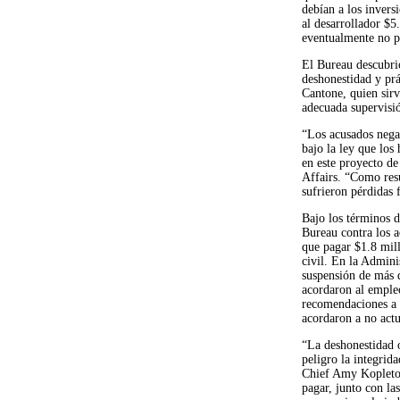
debían a los invers
al desarrollador $
eventualmente no p
El Bureau descubrió
deshonestidad y prá
Cantone, quien sirv
adecuada supervisió
“Los acusados negar
bajo la ley que los
en este proyecto de
Affairs. “Como resu
sufrieron pérdidas f
Bajo los términos 
Bureau contra los a
que pagar $1.8 mill
civil. En la Admini
suspensión de más d
acordaron al empleo
recomendaciones a 
acordaron a no actu
“La deshonestidad o
peligro la integrid
Chief Amy Kopleton.
pagar, junto con las