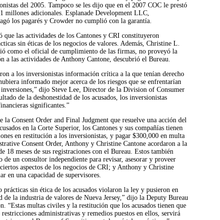
ionistas del 2005. Tampoco se les dijo que en el 2007 COC le prestó
5.1 millones adicionales. Esplanade Development LLC,
agó los pagarés y Crowder no cumplió con la garantía.
 que las actividades de los Cantones y CRI constituyeron
cticas sin éticas de los negocios de valores. Además, Christine L.
ió como el oficial de cumplimiento de las firmas, no proveyó la
n a las actividades de Anthony Cantone, descubrió el Bureau.
on a los inversionistas información crítica a la que tenían derecho
 hubiera informado mejor acerca de los riesgos que se enfrentarían
 inversiones,” dijo Steve Lee, Director de la Division of Consumer
ltado de la deshonestidad de los acusados, los inversionistas
inancieras significantes.”
de la Consent Order and Final Judgment que resuelve una acción del
cusados en la Corte Superior, los Cantones y sus compañías tienen
ones en restitución a los inversionistas, y pagar $300,000 en multa
strative Consent Order, Anthony y Christine Cantone acordaron a la
e 18 meses de sus registraciones con el Bureau. Estos también
 de un consultor independiente para revisar, asesorar y proveer
ciertos aspectos de los negocios de CRI; y Anthony y Christine
ar en una capacidad de supervisores.
 prácticas sin ética de los acusados violaron la ley y pusieron en
ad de la industria de valores de Nueva Jersey,” dijo la Deputy Bureau
 “Estas multas civiles y la restitución que los acusados tienen que
 restricciones administrativas y remedios puestos en ellos, servirá