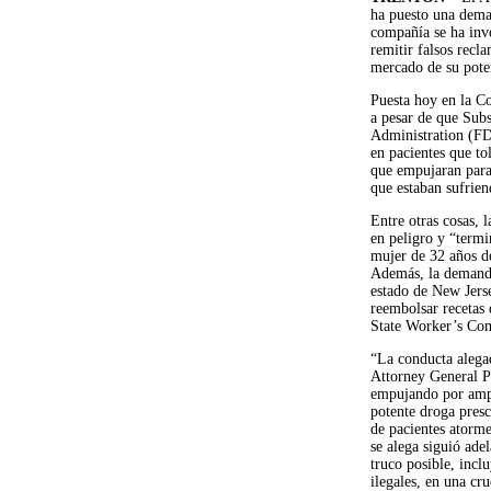
ha puesto una dema
compañía se ha inv
remitir falsos recl
mercado de su pote
Puesta hoy en la Co
a pesar de que Sub
Administration (FDA
en pacientes que to
que empujaran para
que estaban sufrien
Entre otras cosas, l
en peligro y “term
mujer de 32 años d
Además, la demanda
estado de New Jers
reembolsar recetas 
State Worker’s Co
“La conducta alegad
Attorney General P
empujando por ampl
potente droga presc
de pacientes atorme
se alega siguió ade
truco posible, incl
ilegales, en una cr