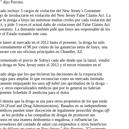
” dijo Porrino.
ado incluye 3 cargos de violación del New Jersey’s Consumer
go de involucrarse en violación del New Jersey False Claims Act. La
 le ponga a Insys las máximas multas civiles por cada violación del
 y pide 3 veces el actual daño de violaciones del False Claims Act
 estatuto. La demanda también pide que Insys sea responsable de los
r el Estado tratando este caso.
 lanzó al mercado en el 2012 hasta el presente, la droga ha sido
ximadamente el 98 por ciento de las ganancias netas de Insys, una
aware con sus oficinas principales en Chandler, AZ.
ncrementado el precio de Subsys cada año desde que la lanzó, vendió
a droga en New Jersey entre el 2012 y el tercer trimestre en el
do alega que los que hicieron las decisiones de la corporación
ategia para ampliar lo que reconocían como un mercado limitado
ivamente empujando los usos
off-label
(no aprobados) de la droga –
 y otros especializados médicos que por lo general no habrían
 potente Schedule II medicina para el dolor.
l
denota que la droga se usa para otros propósitos de los que están
DA (Food and Drug Administration). Basados en su independiente
médicos pueden tener discreción de legalmente prescribir drogas
off-
 se les prohíbe a las compañías de drogas de promover sus
 usos en una manera deshonesta o engañosa, e influenciar las
roveedores del cuidado de salud con estipendios u otros beneficios.
s de dólares en ventas en New Jersey,” dijo Porrino. “Claramente,