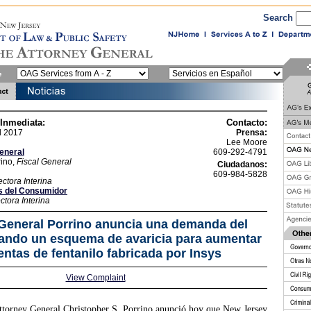
Search
 Inmediata:
Contacto:
l 2017
Prensa:
Lee Moore
General
609-292-4791
ino,
Fiscal General
Ciudadanos:
609-984-5828
ectora Interina
s del Consumidor
ctora Interina
 General Porrino anuncia una demanda del
ando un esquema de avaricia para aumentar
entas de fentanilo fabricada por Insys
View Complaint
ttorney General Christopher S. Porrino anunció hoy que New Jersey