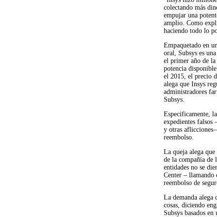
colectando más dine
empujar una potente
amplio. Como explí
haciendo todo lo po
Empaquetado en una
oral, Subsys es un
el primer año de la
potencia disponibl
el 2015, el precio
alega que Insys reg
administradores far
Subsys.
​Especificamente, l
expedientes falsos 
y otras aflicciones
reembolso.
La queja alega que 
de la compañía de l
entidades no se di
Center – llamando 
reembolso de seguro
La demanda alega q
cosas, diciendo eng
Subsys basados en u