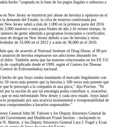
 había hecho “coaptada en la base de los pagos ilegales o sobornos a
s en New Jersey se murieron por abuso de heroína u opiáceos en el
a la demanda del Estado, la cifra de muertos confirmada por
 en New Jersey subió a más de 1,000 en la primera parte del 2016
 de 2,000 muertes o más para finales de año.) Al mismo tiempo, la
 número de gente admitida a programas licenciados o certificados
abuso de drogas en New Jersey debido a uso de heroína y otros
lrededor de 33,000 en el 2012 y a más de 38,000 en el 2016.
ala que, de acuerdo al National Institute of Drug Abuse, el 80 por
s usuarios de heroína empezaron sus adicciones abusando los
el dolor. También anota que las muertes relacionadas en los EE.UU
ás de cuadriplicado desde el 1999, según el Centers for Disease
 Control de Enfermedades) nacional.
 hecho de que Insys estaba inundando el mercado ilegalmente con
cto 50 veces más potente que la heroína y 100 veces más potente que
e que le preocupó a la compañía ni una pizca,” dijo Porrino. “Ni
tó por la noción de que tal estrategia podía contribuir o, exacerbar,
os que se está enfrentando New Jersey y cada otro estado. Insys lanzó
ocio propulsado por una avaricia monumental e irresponsabilidad de
amos comprometidos a hacerlos responsables.”
ttorney General John M. Falzone y los Deputy Attorneys General de
 del Government and Healthcare Fraud Section – incluyendo la
ne N. Matton, y los Deputy Attorneys General Lara J. Fogel y Evan
on el asunto de Insys de parte del Estado.