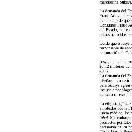
marquesina Subsys,
La demanda del Est
Fraud Act y un car
demanda pide que se
Consumer Fraud Act,
del Estado, por ese
costos ocurridos po
Desde que Subsys se
responsable de apro
corporación de Del
Insys, la cual ha i
$74.2 millones de l
2016.
La demanda del Esta
diseñaron una estr
para Subsys agres
incluso a podólogos
pensado recetar tal
La etiqueta
off-labe
aprobados por la F
juicio médico, los 
label
. Sin embargo,
productos por tales
decisiones de los p
“Insys hizo millone