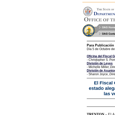
Para Publicación
Día 5 de Octubre de
Oficina del Fiscal 
-
Christopher S. Porr
División de Leyes
- Michelle Miller,
Dir
División de Asunto
-
Sharon Joyce,
Dire
El Fiscal
estado aleg
las v
TRENTON
– El A