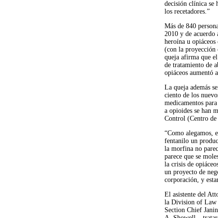
decisión clínica se
los recetadores.”
Más de 840 persona
2010 y de acuerdo 
heroína u opiáceos
(con la proyección
queja afirma que el
de tratamiento de 
opiáceos aumentó a
La queja además señ
ciento de los nuevo
medicamentos para 
a opioides se han m
Control (Centro de
“Como alegamos, el
fentanilo un produ
la morfina no parec
parece que se moles
la crisis de opiáce
un proyecto de neg
corporación, y est
El asistente del A
la Division of Law
Section Chief Jani
A. Showell – tratar