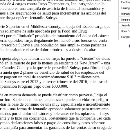
nda de 4 cargos contra Insys Therapeutics, Inc. cargando que la
olucrado en una campaña de avaricia de fraude al consumidor y
amos a los aseguradores de salud para incrementar las acciones del
nte droga opiácea-fentanilo Subsys.
rte Superior en el Middlesex County, la queja del Estado carga que
sys solamente ha sido aprobada por la Food and Drug
) por el “limitado” propósito de tratamiento del dolor del cáncer
leran opioides, Insys ilegalmente les mandó a sus fuerzas de venta
 prescribir Subsys a una populación más amplia- como pacientes
do de cualquier clase de dolor crónico – y a dosis más altas.
a queja alega que la avaricia de Insys ha puesto a “cientos” de vidas
inó en la muerte de por lo menos un residente de New Jersey” – una
e Camden County a la que se le prescribió Subsys para fibromialgia.
 anota que 2 planes de beneficio de salud de los empleados del
ey pagaron un total de aproximadamente $10.3 millones para
de Subsys entre el 2012 y el tercer trimestre del 2016, mientras el
mpensation Program pagó otros $300,000.
a en nuestra demanda se puede clasificar como perversa,” dijo el
orrino. Sabiendo claramente que estaba poniendo vidas en peligro
iar la base de consumo de una muy especializada e increíblemente
rita – una forma de fentanilo aprobada solamente para tratamiento
ntados por el dolor del cáncer y tolerantes de los opiáceos -- Insys
lante y lo hizo sin conciencia. Sostenemos que la compañía usó cada
uyendo declaraciones falsas y pagos de consultas y otros sobornos
uel campaña para aumentar las ganancias de las ventas de su droga de