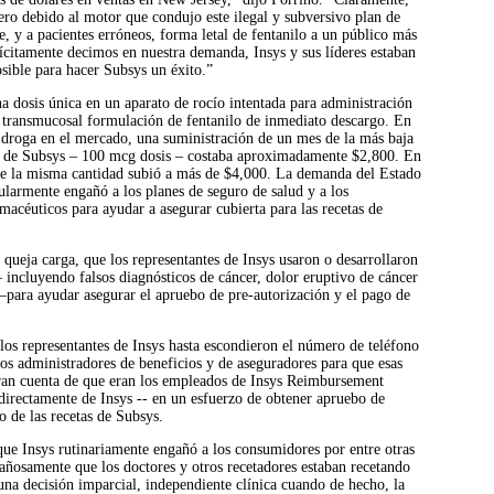
ro debido al motor que condujo este ilegal y subversivo plan de
, y a pacientes erróneos, forma letal de fentanilo a un público más
citamente decimos en nuestra demanda, Insys y sus líderes estaban
sible para hacer Subsys un éxito.”
 dosis única en un aparato de rocío intentada para administración
a transmucosal formulación de fentanilo de inmediato descargo. En
 droga en el mercado, una suministración de un mes de la más baja
e de Subsys – 100 mcg dosis – costaba aproximadamente $2,800. En
 de la misma cantidad subió a más de $4,000. La demanda del Estado
ularmente engañó a los planes de seguro de salud y a los
macéuticos para ayudar a asegurar cubierta para las recetas de
a queja carga, que los representantes de Insys usaron o desarrollaron
– incluyendo falsos diagnósticos de cáncer, dolor eruptivo de cáncer
—para ayudar asegurar el apruebo de pre-autorización y el pago de
los representantes de Insys hasta escondieron el número de teléfono
os administradores de beneficios y de aseguradores para que esas
eran cuenta de que eran los empleados de Insys Reimbursement
directamente de Insys -- en un esfuerzo de obtener apruebo de
 de las recetas de Subsys.
ue Insys rutinariamente engañó a los consumidores por entre otras
añosamente que los doctores y otros recetadores estaban recetando
na decisión imparcial, independiente clínica cuando de hecho, la