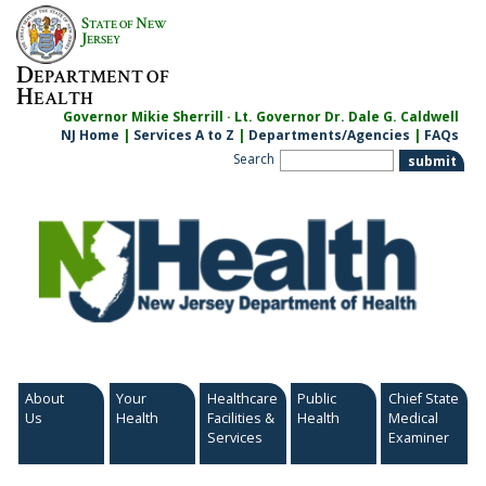
Skip
S
N
TATE OF
EW
to
J
ERSEY
content
D
EPARTMENT OF
H
EALTH
Governor Mikie Sherrill · Lt. Governor Dr. Dale G. Caldwell
NJ Home
|
Services A to Z
|
Departments/Agencies
|
FAQs
Search
About
Your
Healthcare
Public
Chief State
Us
Health
Facilities &
Health
Medical
Services
Examiner