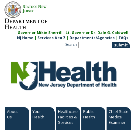
Skip
S
N
TATE OF
EW
to
J
ERSEY
content
D
EPARTMENT OF
H
EALTH
Governor Mikie Sherrill · Lt. Governor Dr. Dale G. Caldwell
NJ Home
|
Services A to Z
|
Departments/Agencies
|
FAQs
Search
About
Your
Healthcare
Public
Chief State
Us
Health
Facilities &
Health
Medical
Services
Examiner