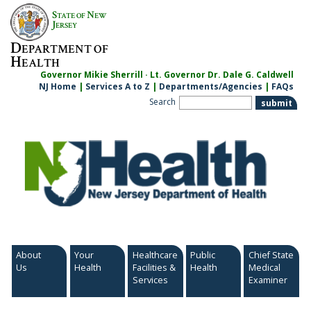
Skip
S
N
TATE OF
EW
to
J
ERSEY
content
D
EPARTMENT OF
H
EALTH
Governor Mikie Sherrill · Lt. Governor Dr. Dale G. Caldwell
NJ Home
|
Services A to Z
|
Departments/Agencies
|
FAQs
Search
About
Your
Healthcare
Public
Chief State
Us
Health
Facilities &
Health
Medical
Services
Examiner