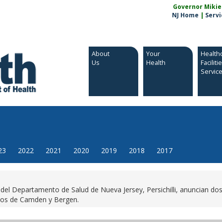
Governor Mikie S
NJ Home
|
Servi
About
Your
Health
Us
Health
Faciliti
Servic
23
2022
2021
2020
2019
2018
2017
el Departamento de Salud de Nueva Jersey, Persichilli, anuncian dos
ados de Camden y Bergen.