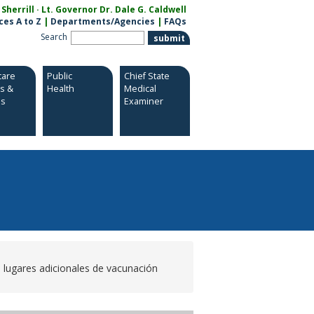
herrill · Lt. Governor Dr. Dale G. Caldwell
ces A to Z
|
Departments/Agencies
|
FAQs
Search
care
Public
Chief State
es &
Health
Medical
es
Examiner
 lugares adicionales de vacunación