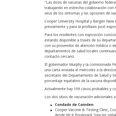
"Las dosis de vacunas del gobierno federa
trabajando en estrecha colaboración con 
virus de los síntomas y las opciones de va
Cooper University Hospital y Bergen New B
previamente y para la profilaxis post-expos
Para los residentes con exposición conocid
estando disponible a través de su departa
con su proveedor de atención médica o dep
departamentos de salud locales continuará
contacto cercano.
El gobernador Murphy y la comisionada Per
una carta enviada el miércoles a la direct
secretario del Departamento de Salud y S
porcentaje equitativo de la vacuna disponib
Actualmente hay 109 casos probables y co
Los dos sitios de vacunación adicionales 
Condado de Camden:
Cooper Vaccine & Testing Clinic, Co
desde MLK Boulevard. Siga las señal