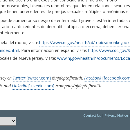
 homosexuales, bisexuales u hombres que tienen relaciones sexuale
ue tienen antecedentes de parejas sexuales múltiples o anónimas en 
puede aumentar su riesgo de enfermedad grave si están infectadas c
itario o antecedentes de dermatitis atópica o eccema, deben ser una a
nteriormente.
ela del mono, visite:
https://www.nj.gov/health/cd/topics/monkeypox
index.html
. Para información en español visite:
https://www.cdc.gov/
ocales de Nueva Jersey, visite:
www.nj.gov/health/lh/documents/Local
rsey en
Twitter
[twitter.com]
@njdeptofhealth,
Facebook
[facebook.com
h, and
LinkedIn
[linkedin.com]
/company/njdeptofhealth.
Contact Us
|
Privacy Notice
Choose a language to translate this page