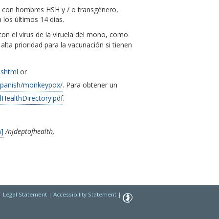
s con hombres HSH y / o transgénero,
los últimos 14 días.
on el virus de la viruela del mono, como
lta prioridad para la vacunación si tienen
.shtml
or
Spanish/monkeypox/
. Para obtener un
HealthDirectory.pdf
.
]
/njdeptofhealth,
|
Legal Statement
|
Accessibility Statement
|