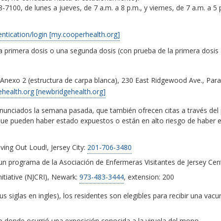
8-7100, de lunes a jueves, de 7 a.m. a 8 p.m., y viernes, de 7 a.m. a 5
ntication/login [my.cooperhealth.org]
primera dosis o una segunda dosis (con prueba de la primera dosis 
Anexo 2 (estructura de carpa blanca), 230 East Ridgewood Ave., Par
ealth.org [newbridgehealth.org]
s anunciados la semana pasada, que también ofrecen citas a través d
que pueden haber estado expuestos o están en alto riesgo de haber e
ing Out Loud!, Jersey City:
201-706-3480
n programa de la Asociación de Enfermeras Visitantes de Jersey Cent
tiative (NJCRI), Newark:
973-483-3444
, extension: 200
s siglas en ingles), los residentes son elegibles para recibir una va
to donde ocurrió una exposición conocida a la viruela del mono