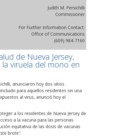
Judith M. Persichilli
Commissioner
For Further Information Contact:
Office of Communications
(609) 984-7160
lud de Nueva Jersey,
a la viruela del mono en
hilli, anunciaron hoy dos sitios
ncluido para aquellos residentes sin una
puestos al virus, anunció hoy el
oteger a los residentes de Nueva Jersey de
acceso a la vacuna para las personas
ión equitativa de las dosis de vacunas
ste brote".