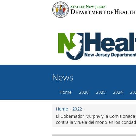
Skip
S
N
J
TATE OF
EW
ERSEY
to
D
H
EPARTMENT OF
EALTH
content
News
Home
2026
2025
2024
20
Home
2022
El Gobernador Murphy y la Comisionada d
contra la viruela del mono en los cond