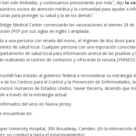
l han sido limitadas, y continuamos presionando por más", dijo
la co
nuestros socios de atención médica y la comunidad para ayudar a inf
cunas para proteger su salud y la de los demás".
ridge Medical Center comenzarán las vacunaciones el viernes 29 de ju
ición (PEP por sus siglas en inglés ) ampliada.
a a una persona con viruela del mono, el régimen de dos dosis para P
mento de salud local. Cualquier persona con una exposición conocida
artamento de salud local para información acerca de las pruebas y la
n realizando el rastreo de contactos y ofrecerán la vacuna JYNNEOS
sichilli han instado al gobierno federal a reconsiderar su estrategi
ora de los Centros para el Control y la Prevención de Enfermedades, l
ervicios Humanos de Estados Unidos, Xavier Becerra, diciendo que no
le a través de la estrategia actual.
nfirmados del virus en Nueva Jersey.
se encuentran en:
oper University Hospital, 300 Broadway, Camden. (En la intersecció
es; no conduzca hasta el estacionamiento).