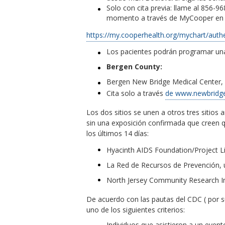
Solo con cita previa: llame al 856-96
momento a través de MyCooper en
https://my.cooperhealth.org/mychart/authe
Los pacientes podrán programar una 
Bergen County:
Bergen New Bridge Medical Center, 
Cita solo a través
de www.newbridgeh
Los dos sitios se unen a otros tres sitio
sin una exposición confirmada que creen 
los últimos 14 días:
Hyacinth AIDS Foundation/Project Liv
La Red de Recursos de Prevención, u
North Jersey Community Research Ini
De acuerdo con las pautas del CDC ( por su
uno de los siguientes criterios:
Individuos que asistieron a un even