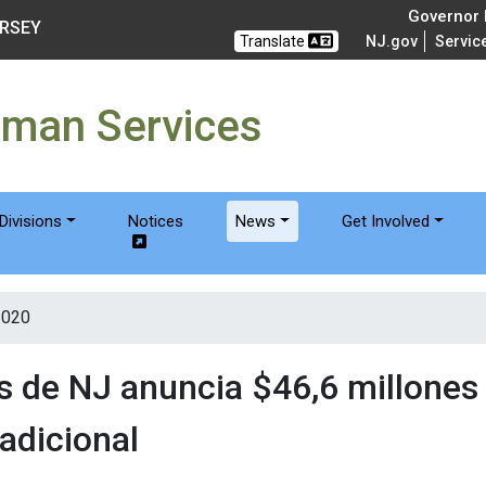
of Humanservices
Governor M
ERSEY
Translate
NJ.gov
Servic
uman Services
Divisions
Notices
News
Get Involved
2020
 de NJ anuncia $46,6 millones
 adicional