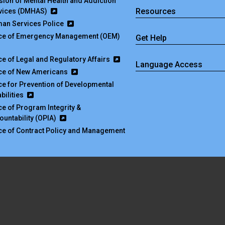
ision of Mental Health and Addiction
Resources
vices (DMHAS)
an Services Police
ice of Emergency Management (OEM)
Get Help
ice of Legal and Regulatory Affairs
Language Access
ice of New Americans
ice for Prevention of Developmental
bilities
ice of Program Integrity &
ountability (OPIA)
ice of Contract Policy and Management