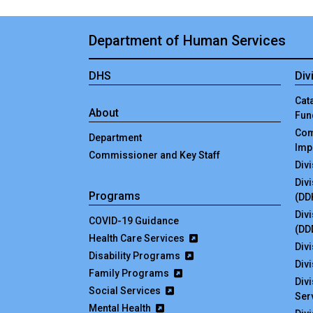
Department of Human Services
DHS
Div
Cata
About
Fun
Com
Department
Imp
Commissioner and Key Staff
Div
Div
Programs
(DD
Div
COVID-19 Guidance
(DD
Health Care Services
Divi
Disability Programs
Div
Family Programs
Div
Social Services
Ser
Mental Health