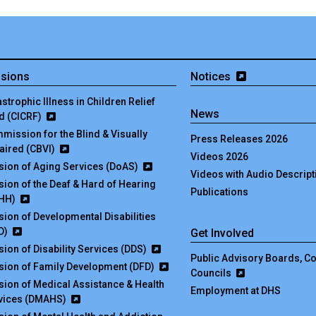
isions
Notices
strophic Illness in Children Relief
News
d (CICRF)
mission for the Blind & Visually
Press Releases 2026
aired (CBVI)
Videos 2026
ision of Aging Services (DoAS)
Videos with Audio Descript
ision of the Deaf & Hard of Hearing
Publications
HH)
ision of Developmental Disabilities
D)
Get Involved
sion of Disability Services (DDS)
Public Advisory Boards, 
ision of Family Development (DFD)
Councils
ision of Medical Assistance & Health
Employment at DHS
vices (DMAHS)