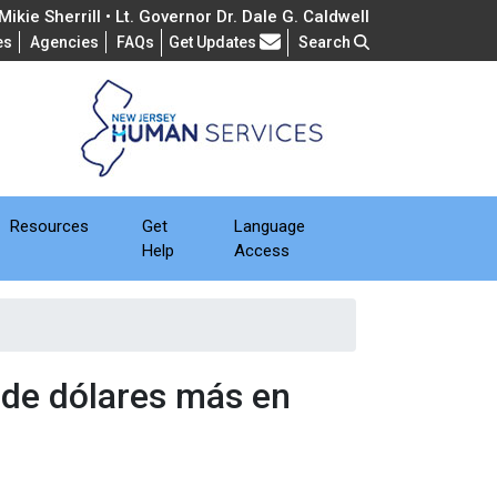
ikie Sherrill • Lt. Governor Dr. Dale G. Caldwell
Frequently Asked Questions
es
Agencies
FAQs
Get Updates
Search
Resources
Get
Language
Help
Access
 de dólares más en