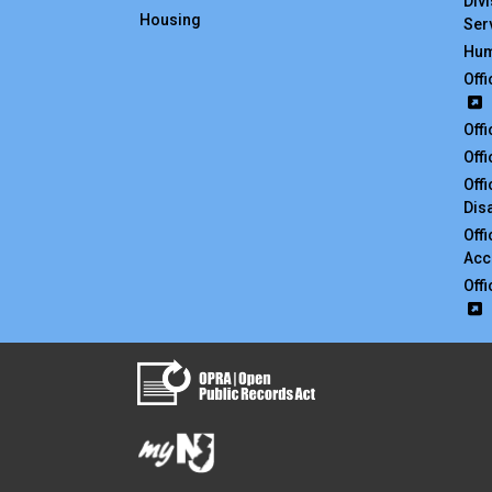
Div
Housing
Ser
Hum
Off
Off
Off
Off
Disa
Off
Acc
Off