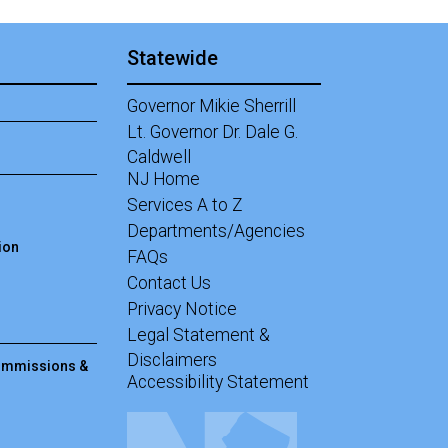
Statewide
Governor Mikie Sherrill
Lt. Governor Dr. Dale G.
Caldwell
NJ Home
Services A to Z
Departments/Agencies
ion
Frequently Asked Questions
FAQs
Contact Us
Privacy Notice
Legal Statement &
Disclaimers
Commissions &
Accessibility Statement