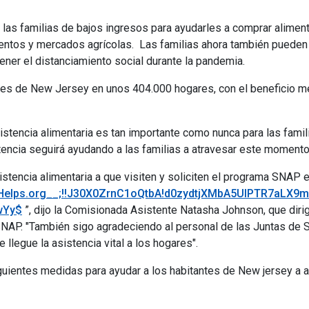
las familias de bajos ingresos para ayudarles a comprar aliment
mentos y mercados agrícolas. Las familias ahora también pueden 
ener el distanciamiento social durante la pandemia.
ntes de New Jersey en unos 404.000 hogares, con el beneficio 
stencia alimentaria es tan importante como nunca para las famili
encia seguirá ayudando a las familias a atravesar este momento d
stencia alimentaria a que visiten y soliciten el programa SNAP 
.NJHelps.org__;!!J30X0ZrnC1oQtbA!d0zydtjXMbA5UIPTR7aLX
wYy$
”, dijo la Comisionada Asistente Natasha Johnson, que dirig
NAP. "También sigo agradeciendo al personal de las Juntas de 
llegue la asistencia vital a los hogares".
ientes medidas para ayudar a los habitantes de New jersey a a