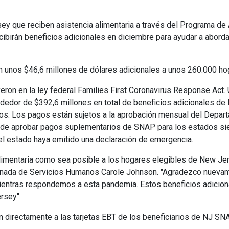
que reciben asistencia alimentaria a través del Programa de A
cibirán beneficios adicionales en diciembre para ayudar a aborda
n unos $46,6 millones de dólares adicionales a unos 260.000 h
on en la ley federal Families First Coronavirus Response Act.
dedor de $392,6 millones en total de beneficios adicionales d
os. Los pagos están sujetos a la aprobación mensual del Depart
uede aprobar pagos suplementarios de SNAP para los estados si
el estado haya emitido una declaración de emergencia.
imentaria como sea posible a los hogares elegibles de New Jers
sionada de Servicios Humanos Carole Johnson. "Agradezco nueva
mientras respondemos a esta pandemia. Estos beneficios adiciona
rsey".
 directamente a las tarjetas EBT de los beneficiarios de NJ SN