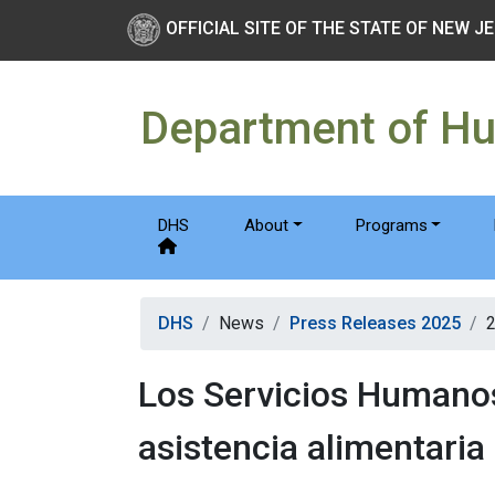
Skip to main Content
New Jersey Department 
OFFICIAL SITE OF THE STATE OF NEW J
Department of H
DHS
About
Programs
DHS
News
Press Releases 2025
Los Servicios Humanos
asistencia alimentaria