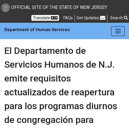
Skip to main Content
New Jersey Department 
OFFICIAL SITE OF THE STATE OF NEW JERSEY
Frequently Asked Questions
Translate
FAQs
Get Updates
Search
Department of Human Services
El Departamento de
Servicios Humanos de N.J.
emite requisitos
actualizados de reapertura
para los programas diurnos
de congregación para