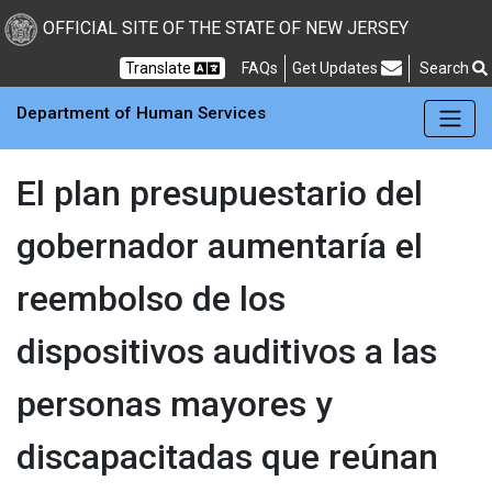
Skip to main Content
New Jersey Department 
OFFICIAL SITE OF THE STATE OF NEW JERSEY
Frequently Asked Questions
Translate
FAQs
Get Updates
Search
Department of Human Services
El plan presupuestario del
gobernador aumentaría el
reembolso de los
dispositivos auditivos a las
personas mayores y
discapacitadas que reúnan