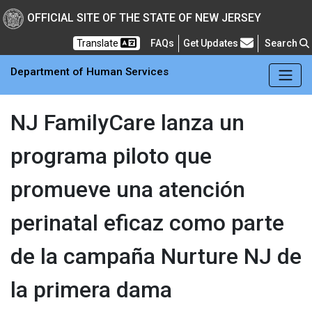
Skip to main Content
New Jersey Department 
OFFICIAL SITE OF THE STATE OF NEW JERSEY
Frequently Asked Questions
Translate
FAQs
Get Updates
Search
Department of Human Services
NJ FamilyCare lanza un
programa piloto que
promueve una atención
perinatal eficaz como parte
de la campaña Nurture NJ de
la primera dama