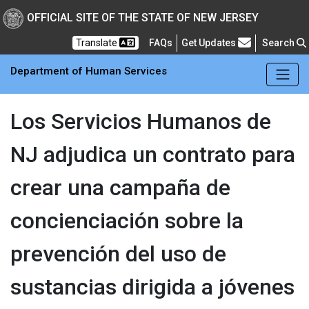
Skip to main Content
New Jersey Department 
OFFICIAL SITE OF THE STATE OF NEW JERSEY
Frequently Asked Questions
Translate
FAQs
Get Updates
Search
Department of Human Services
Los Servicios Humanos de
NJ adjudica un contrato para
crear una campaña de
concienciación sobre la
prevención del uso de
sustancias dirigida a jóvenes