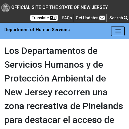
Skip to main Content
New Jersey Department 
OFFICIAL SITE OF THE STATE OF NEW JERSEY
Frequently Asked Questions
Translate
FAQs
Get Updates
Search
Department of Human Services
Los Departamentos de
Servicios Humanos y de
Protección Ambiental de
New Jersey recorren una
zona recreativa de Pinelands
para destacar el acceso de