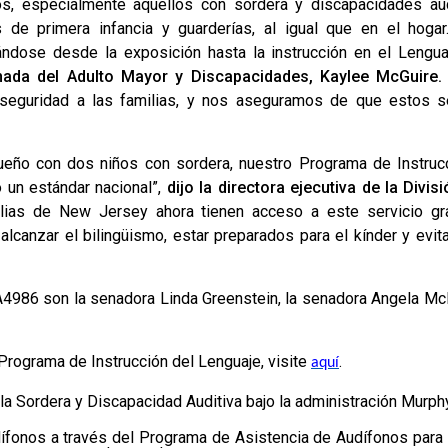
s, especialmente aquellos con sordera y discapacidades au
 de primera infancia y guarderías, al igual que en el hoga
ándose desde la exposición hasta la instrucción en el Lengu
onada del Adulto Mayor y Discapacidades, Kaylee McGuire
seguridad a las familias, y nos aseguramos de que estos se
ño con dos niños con sordera, nuestro Programa de Instruc
do un estándar nacional”,
dijo la directora ejecutiva de la Divi
milias de New Jersey ahora tienen acceso a este servicio gra
lcanzar el bilingüismo, estar preparados para el kínder y evit
4986 son la senadora Linda Greenstein, la senadora Angela McK
l Programa de Instrucción del Lenguaje, visite
.
aquí
 la Sordera y Discapacidad Auditiva bajo la administración Murphy
ífonos a través del Programa de Asistencia de Audífonos par