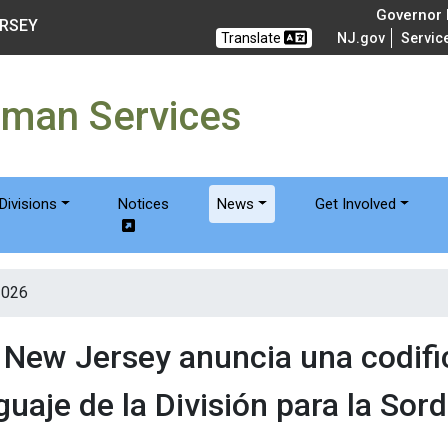
of Humanservices
Governor M
ERSEY
Translate
NJ.gov
Servic
uman Services
Divisions
Notices
News
Get Involved
2026
New Jersey anuncia una codifi
guaje de la División para la Sor