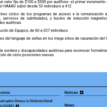
un valor fijo de $100 a $500 por audífono- el primer increment
a el HAAAD subió desde 53 individuos a 412.
e tres ciclos de los programas de acceso a la comunicación
s, servicios de subtitulados, y bucles de inducción magnéti
es auditivas.
ción de Equipos, de 60 a 207 individuos.
tes del lenguaje de señas en los mega sitios de vacunación del
 la sordera y discapacidades auditivas para reconocer formalme
ación de cinco posiciones nuevas.
isions
Notices
strophic Illness in Children Relief
News
d (CICRF)