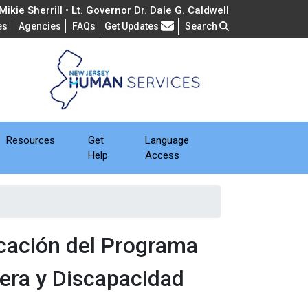
ikie Sherrill • Lt. Governor Dr. Dale G. Caldwell
Frequently Asked Questions
es
Agencies
FAQs
Get Updates
Search
Resources
Get
Language
Help
Access
cación del Programa
dera y Discapacidad