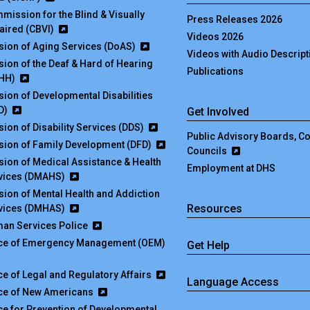
mission for the Blind & Visually
Press Releases 2026
aired (CBVI)
Videos 2026
ision of Aging Services (DoAS)
Videos with Audio Descript
ision of the Deaf & Hard of Hearing
Publications
HH)
ision of Developmental Disabilities
D)
Get Involved
sion of Disability Services (DDS)
Public Advisory Boards, 
ision of Family Development (DFD)
Councils
ision of Medical Assistance & Health
Employment at DHS
vices (DMAHS)
ision of Mental Health and Addiction
Resources
vices (DMHAS)
an Services Police
ice of Emergency Management (OEM)
Get Help
ice of Legal and Regulatory Affairs
Language Access
ice of New Americans
ice for Prevention of Developmental