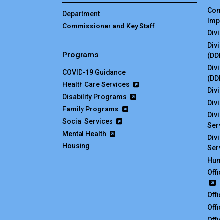
Com
Department
Imp
Commissioner and Key Staff
Div
Div
Programs
(DD
Div
COVID-19 Guidance
(DD
Health Care Services
Divi
Disability Programs
Div
Family Programs
Div
Social Services
Ser
Mental Health
Div
Housing
Ser
Hum
Off
Off
Off
Off