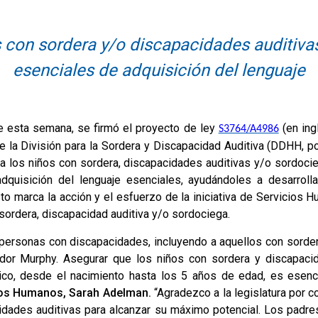
s con sordera y/o discapacidades auditiv
esenciales de adquisición del lenguaje
 esta semana, se firmó el proyecto de ley
(en ing
S3764/A4986
de la División para la Sordera y Discapacidad Auditiva (DDHH, 
a a los niños con sordera, discapacidades auditivas y/o sordoc
adquisición del lenguaje esenciales, ayudándoles a desarrol
to marca la acción y el esfuerzo de la iniciativa de Servicios
 sordera, discapacidad auditiva y/o sordociega.
as personas con discapacidades, incluyendo a aquellos con sorder
ador Murphy. Asegurar que los niños con sordera y discapaci
tico, desde el nacimiento hasta los 5 años de edad, es esencia
cios Humanos, Sarah Adelman.
“Agradezco a la legislatura por c
idades auditivas para alcanzar su máximo potencial. Los padre