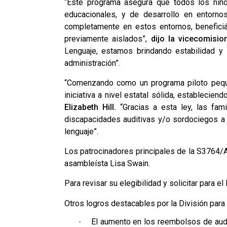
“Este programa asegura que todos los niño
educacionales, y de desarrollo en entornos
completamente en estos entornos, benefici
previamente aislados”,
dijo la vicecomisi
Lenguaje, estamos brindando estabilidad y 
administración”.
“Comenzando como un programa piloto peque
iniciativa a nivel estatal sólida, establecien
Elizabeth Hill.
“Gracias a esta ley, las fa
discapacidades auditivas y/o sordociegos a a
lenguaje”.
Los patrocinadores principales de la S3764/A
asambleísta Lisa Swain.
Para revisar su elegibilidad y solicitar para e
Otros logros destacables por la División para
El aumento en los reembolsos de aud
·