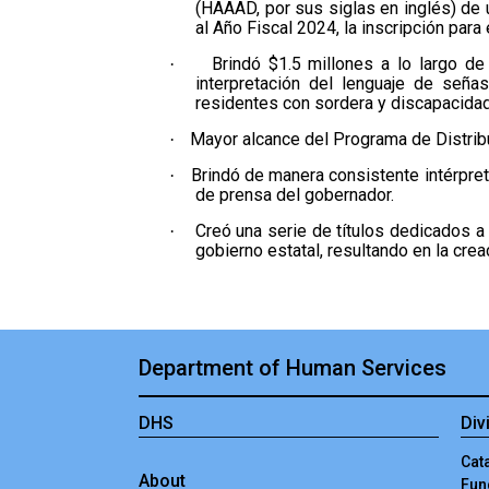
(HAAAD, por sus siglas en inglés) de 
al Año Fiscal 2024, la inscripción par
Brindó $1.5 millones a lo largo d
·
interpretación del lenguaje de seña
residentes con sordera y discapacidad
Mayor alcance del Programa de Distribu
·
Brindó de manera consistente intérpre
·
de prensa del gobernador.
Creó una serie de títulos dedicados a
·
gobierno estatal, resultando en la cre
Department of Human Services
DHS
Div
Cata
About
Fun