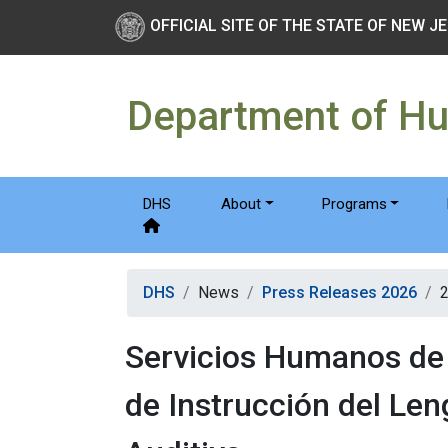
Skip to main Content
New Jersey Department 
OFFICIAL SITE OF THE STATE OF NEW J
Department of H
DHS
About
Programs
DHS
News
Press Releases 2026
Servicios Humanos de 
de Instrucción del Len